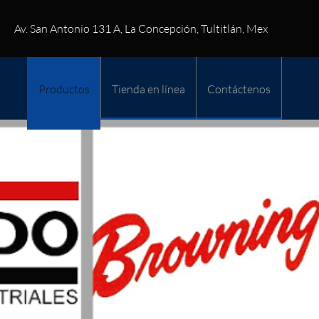
Av. San Antonio 131 A, La Concepción, Tultitlán, Mex
Productos
Tienda en línea
Contáctenos