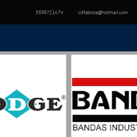
5558721679
citfabiola@hotmail.com